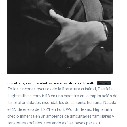
oona-la-alegre-mujer-de-las-cavernas-patricia-highsmith
Descarga
En los rincones oscuros de la literatura criminal, Patricia
Highsmith se convirtió en una maestra en la exploración de
las profundidades insondables de la mente humana. Nacida
el 19 de enero de 1921 en Fort Worth, Texas, Highsmith
creció inmersa en un ambiente de dificultades familiares y
tensiones sociales, sentando así las bases para su